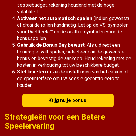
sessiebudget, rekening houdend met de hoge
volatiliteit.
Activeer het automatisch spelen
(indien gewenst)
of draai de rollen handmatig. Let op de VS-symbolen
voor DuelReels™ en de scatter-symbolen voor de
bonusspellen.
Gebruik de Bonus Buy bewust
. Als u direct een
bonusspel wilt spelen, selecteer dan de gewenste
bonus en bevestig de aankoop. Houd rekening met de
kosten in verhouding tot uw beschikbare budget.
Stel limieten in
via de instellingen van het casino of
de spelinterface om uw sessie gecontroleerd te
houden.
Krijg nu je bonus!
Strategieën voor een Betere
Speelervaring