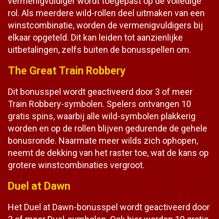
vermenigvuldiger wordt toegepast op de volledige
rol. Als meerdere wild-rollen deel uitmaken van een
winstcombinatie, worden de vermenigvuldigers bij
elkaar opgeteld. Dit kan leiden tot aanzienlijke
uitbetalingen, zelfs buiten de bonusspellen om.
The Great Train Robbery
Dit bonusspel wordt geactiveerd door 3 of meer
Train Robbery-symbolen. Spelers ontvangen 10
gratis spins, waarbij alle wild-symbolen plakkerig
worden en op de rollen blijven gedurende de gehele
bonusronde. Naarmate meer wilds zich ophopen,
neemt de dekking van het raster toe, wat de kans op
grotere winstcombinaties vergroot.
Duel at Dawn
Het Duel at Dawn-bonusspel wordt geactiveerd door