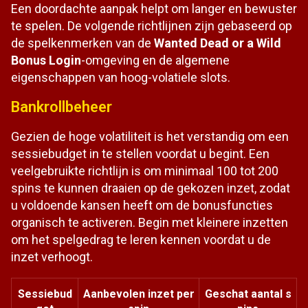
Een doordachte aanpak helpt om langer en bewuster
te spelen. De volgende richtlijnen zijn gebaseerd op
de spelkenmerken van de
Wanted Dead or a Wild
Bonus Login
-omgeving en de algemene
eigenschappen van hoog-volatiele slots.
Bankrollbeheer
Gezien de hoge volatiliteit is het verstandig om een
sessiebudget in te stellen voordat u begint. Een
veelgebruikte richtlijn is om minimaal 100 tot 200
spins te kunnen draaien op de gekozen inzet, zodat
u voldoende kansen heeft om de bonusfuncties
organisch te activeren. Begin met kleinere inzetten
om het spelgedrag te leren kennen voordat u de
inzet verhoogt.
Sessiebud
Aanbevolen inzet per
Geschat aantal s