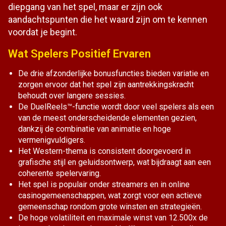
diepgang van het spel, maar er zijn ook
aandachtspunten die het waard zijn om te kennen
voordat je begint.
Wat Spelers Positief Ervaren
De drie afzonderlijke bonusfuncties bieden variatie en
zorgen ervoor dat het spel zijn aantrekkingskracht
behoudt over langere sessies.
De DuelReels™-functie wordt door veel spelers als een
van de meest onderscheidende elementen gezien,
dankzij de combinatie van animatie en hoge
vermenigvuldigers.
Het Western-thema is consistent doorgevoerd in
grafische stijl en geluidsontwerp, wat bijdraagt aan een
coherente spelervaring.
Het spel is populair onder streamers en in online
casinogemeenschappen, wat zorgt voor een actieve
gemeenschap rondom grote winsten en strategieën.
De hoge volatiliteit en maximale winst van 12.500x de