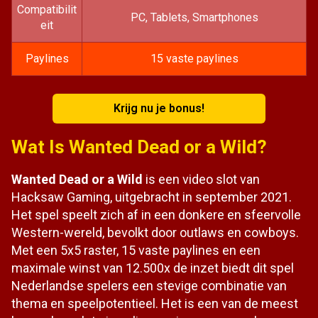
Compatibilit
PC, Tablets, Smartphones
eit
Paylines
15 vaste paylines
Krijg nu je bonus!
Wat Is Wanted Dead or a Wild?
Wanted Dead or a Wild
is een video slot van
Hacksaw Gaming, uitgebracht in september 2021.
Het spel speelt zich af in een donkere en sfeervolle
Western-wereld, bevolkt door outlaws en cowboys.
Met een 5x5 raster, 15 vaste paylines en een
maximale winst van 12.500x de inzet biedt dit spel
Nederlandse spelers een stevige combinatie van
thema en speelpotentieel. Het is een van de meest