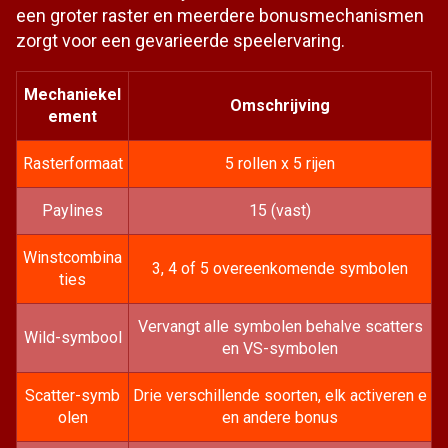
een groter raster en meerdere bonusmechanismen
zorgt voor een gevarieerde speelervaring.
Mechaniekel
Omschrijving
ement
Rasterformaat
5 rollen x 5 rijen
Paylines
15 (vast)
Winstcombina
3, 4 of 5 overeenkomende symbolen
ties
Vervangt alle symbolen behalve scatters
Wild-symbool
en VS-symbolen
Scatter-symb
Drie verschillende soorten, elk activeren e
olen
en andere bonus