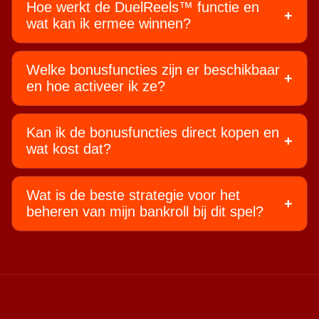
Hoe werkt de DuelReels™ functie en
Dead or a Wild bedraagt 96,38%. Dit percentage
wat kan ik ermee winnen?
geeft aan hoeveel van het ingezette geld op de lange
termijn gemiddeld wordt terugbetaald aan spelers.
Het is belangrijk om te weten dat er ook versies
De DuelReels™ functie wordt geactiveerd wanneer je
beschikbaar zijn met een lagere RTP (94,55%, 92,33%
Welke bonusfuncties zijn er beschikbaar
een VS-symbool op de rollen landt. De betreffende
en 88,42%), afhankelijk van het casino waar je speelt.
en hoe activeer ik ze?
rol verandert dan in een volledige wild-rol, waarna
Controleer daarom altijd de RTP bij jouw casino om er
een duel tussen twee outlaws plaatsvindt. De
zeker van te zijn dat je de beste voorwaarden krijgt.
winnaar van het duel bepaalt de multiplier, die kan
Wanted Dead or a Wild biedt drie verschillende
oplopen van 2x tot maar liefst 100x. Wanneer
Kan ik de bonusfuncties direct kopen en
bonusfuncties. The Great Train Robbery wordt
meerdere wild-rollen deel uitmaken van een
wat kost dat?
geactiveerd door 3 of meer Train Robbery-symbolen
winnende combinatie, worden de multipliers bij elkaar
te landen en geeft 10 gratis spins waarbij alle wild-
opgeteld, wat kan leiden tot aanzienlijk hogere
symbolen blijven plakken op de rollen. Duel at Dawn
uitbetalingen.
Ja, via de Bonus Buy-functie kun je direct toegang
vereist 3 of meer Duel-symbolen en biedt 10 gratis
Wat is de beste strategie voor het
kopen tot de bonusfuncties zonder te wachten tot ze
spins met een hogere kans op VS-symbolen, wat
beheren van mijn bankroll bij dit spel?
organisch worden geactiveerd. De kosten verschillen
leidt tot meer DuelReels™. Dead Man's Hand wordt
per functie: The Great Train Robbery kost 80x je inzet,
geactiveerd door 3 of meer Dead-symbolen en
Duel at Dawn kost 200x je inzet en Dead Man's Hand
bestaat uit twee fases: eerst verzamel je wilds en
Omdat Wanted Dead or a Wild een hoge volatiliteit
kost 400x je inzet. Hoewel dit een snelle manier is
multipliers, waarna in de Showdown-fase drie spins
heeft (4 van de 5), is een goede bankroll-strategie
om de meest spannende onderdelen van het spel te
worden gegeven waarbij alle verzamelde wilds en
essentieel. Stel vooraf een sessiebudget in en houd
ervaren, is voorzichtigheid geboden. De hoge kosten
multipliers worden toegepast.
je daar strikt aan. Begin met kleinere inzetten om
kunnen je saldo snel uitputten, dus gebruik deze
vertrouwd te raken met de spelomgeving voordat je
optie strategisch en niet als je primaire speelwijze.
je inzet verhoogt. Stel ook een verliesgrens in en