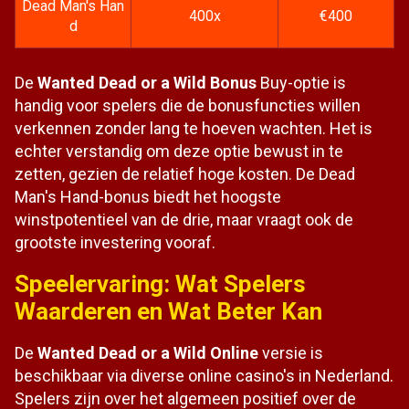
Dead Man's Han
400x
€400
d
De
Wanted Dead or a Wild Bonus
Buy-optie is
handig voor spelers die de bonusfuncties willen
verkennen zonder lang te hoeven wachten. Het is
echter verstandig om deze optie bewust in te
zetten, gezien de relatief hoge kosten. De Dead
Man's Hand-bonus biedt het hoogste
winstpotentieel van de drie, maar vraagt ook de
grootste investering vooraf.
Speelervaring: Wat Spelers
Waarderen en Wat Beter Kan
De
Wanted Dead or a Wild Online
versie is
beschikbaar via diverse online casino's in Nederland.
Spelers zijn over het algemeen positief over de